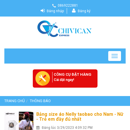
0869222881
Đăng nhập
Đăng ký
Toggle
navigatio
CÔNG CỤ ĐẶT HÀNG
Cài đặt ngay!
TRANG CHỦ
THÔNG BÁO
Bảng size áo Nelly taobao cho Nam - Nữ
- Trẻ em đầy đủ nhất
Đăng lúc 3/29/2023 4:09:32 PM