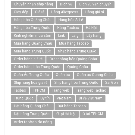
Chuyên nhận ship hàng
Dịch vụ
Dịch vụ vận chuyển
Giày dép
Giá rẻ
Hàng Aliexpress
Hàng giá sỉ
Hàng hóa Quảng Châu
Hàng hóa Sỉ Lẻ
Hàng hóa Trung Quốc
Hàng Taobao
Hà Nội
Kinh nghiệm mua sắm
Link
Là gì
Lấy hàng
Mua hàng Quảng Châu
Mua hàng Taobao
Mua hàng Trung Quốc
Nhập hàng Trung Quốc
Order hàng giá rẻ
Order hàng hóa Quảng Châu
Order hàng hóa Trung Quốc
Quảng Châu
Quần Áo Trung Quốc
Quần áo
Quần áo Quảng Châu
Ship hàng hóa giá rẻ
Ship hàng hóa Trung Quốc
Sài Gòn
Taobao
TPHCM
Trang web
Trang web Taobao
Trung Quốc
Uy tín
Việt Nam
Đi về Việt Nam
Đặt hàng Quảng Châu
Đặt hàng Taobao
Đặt hàng Trung Quốc
Ở tại Hà Nội
Ở tại TPHCM
order taobao đà nẵng