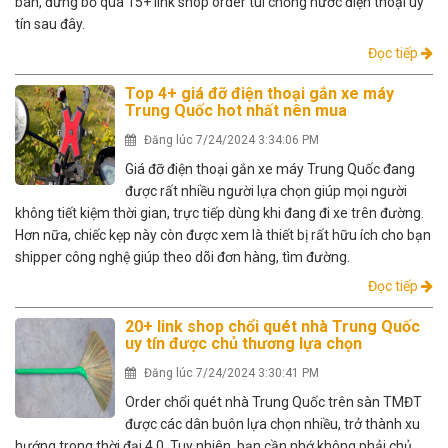
bán, đừng bỏ qua 15+ link shop order túi chống nước điện thoại uy
tín sau đây.
Đọc tiếp
Top 4+ giá đỡ điện thoại gắn xe máy
Trung Quốc hot nhất nên mua
Đăng lúc 7/24/2024 3:34:06 PM
Giá đỡ điện thoại gắn xe máy Trung Quốc đang
được rất nhiều người lựa chọn giúp mọi người
không tiết kiệm thời gian, trực tiếp dùng khi đang đi xe trên đường.
Hơn nữa, chiếc kẹp này còn được xem là thiết bị rất hữu ích cho bạn
shipper công nghệ giúp theo dõi đơn hàng, tìm đường.
Đọc tiếp
20+ link shop chổi quét nhà Trung Quốc
uy tín được chủ thương lựa chọn
Đăng lúc 7/24/2024 3:30:41 PM
Order chổi quét nhà Trung Quốc trên sàn TMĐT
được các dân buôn lựa chọn nhiều, trở thành xu
hướng trong thời đại 4.0. Tuy nhiên, bạn cần nhớ không phải chủ