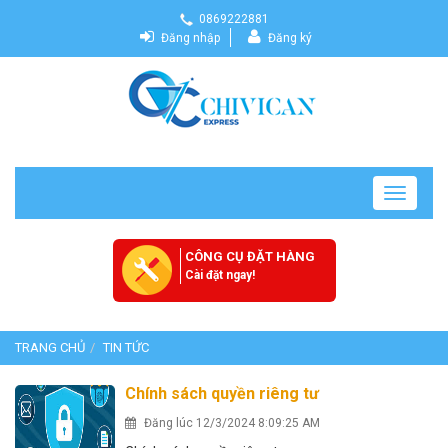
0869222881
Đăng nhập
Đăng ký
Toggle
navigatio
CÔNG CỤ ĐẶT HÀNG
Cài đặt ngay!
TRANG CHỦ
TIN TỨC
Chính sách quyền riêng tư
Đăng lúc 12/3/2024 8:09:25 AM